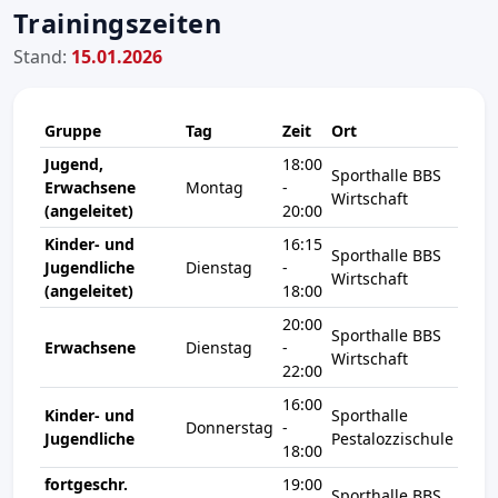
Trainingszeiten
Stand:
15.01.2026
Gruppe
Tag
Zeit
Ort
Jugend,
18:00
Sporthalle BBS
Erwachsene
Montag
-
Wirtschaft
(angeleitet)
20:00
Kinder- und
16:15
Sporthalle BBS
Jugendliche
Dienstag
-
Wirtschaft
(angeleitet)
18:00
20:00
Sporthalle BBS
Erwachsene
Dienstag
-
Wirtschaft
22:00
16:00
Kinder- und
Sporthalle
Donnerstag
-
Jugendliche
Pestalozzischule
18:00
fortgeschr.
19:00
Sporthalle BBS